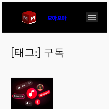
콘
텐
모아모아
츠
로
바
로
가
[태그:]
구독
기