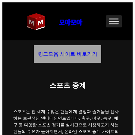
모아모아
링크모음 사이트 바로가기
스포츠 중계
스포츠는 전 세계 수많은 팬들에게 열정과 즐거움을 선사
하는 보편적인 엔터테인먼트입니다. 축구, 야구, 농구, 배
구 등 다양한 스포츠 경기를 실시간으로 시청하고자 하는
팬들의 수요가 높아지면서, 온라인 스포츠 중계 사이트의